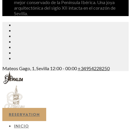
mejor conservado de la Península Ibérica. Una joya
arquitectónica del siglo XII intacta en el corazón de
Sevilla.
Mateos Gago, 1, Sevilla
12:00 - 00:00
+34954228250
RESERVATION
INICIO