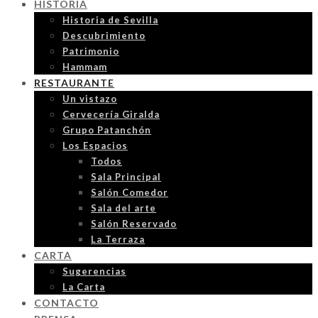
HISTORIA
Historia de Sevilla
Descubrimiento
Patrimonio
Hammam
RESTAURANTE
Un vistazo
Cervecería Giralda
Grupo Patanchón
Los Espacios
Todos
Sala Principal
Salón Comedor
Sala del arte
Salón Reservado
La Terraza
CARTA
Sugerencias
La Carta
CONTACTO